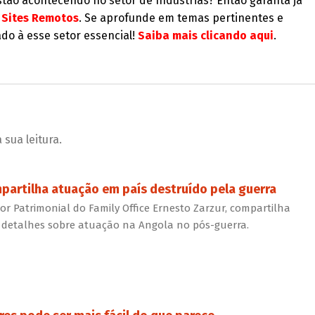
ão acontecendo no setor de Indústrias? Então garanta já
& Sites Remotos
. Se aprofunde em temas pertinentes e
do à esse setor essencial!
Saiba mais clicando aqui
.
sua leitura.
artilha atuação em país destruído pela guerra
tor Patrimonial do Family Office Ernesto Zarzur, compartilha
om detalhes sobre atuação na Angola no pós-guerra.