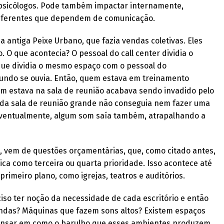
psicólogos. Pode também impactar internamente,
diferentes que dependem de comunicação.
a antiga Peixe Urbano, que fazia vendas coletivas. Eles
. O que acontecia? O pessoal do call center dividia o
ue dividia o mesmo espaço com o pessoal do
undo se ouvia. Então, quem estava em treinamento
m estava na sala de reunião acabava sendo invadido pelo
da sala de reunião grande não conseguia nem fazer uma
 eventualmente, algum som saía também, atrapalhando a
l, vem de questões orçamentárias, que, como citado antes,
ica como terceira ou quarta prioridade. Isso acontece até
meiro plano, como igrejas, teatros e auditórios.
ciso ter noção da necessidade de cada escritório e então
endas? Máquinas que fazem sons altos? Existem espaços
pensar em como o barulho que esses ambientes produzem