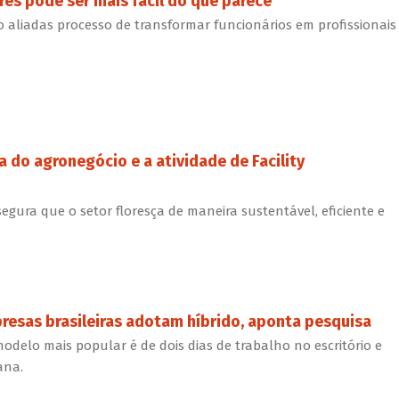
res pode ser mais fácil do que parece
o aliadas processo de transformar funcionários em profissionais
a do agronegócio e a atividade de Facility
egura que o setor floresça de maneira sustentável, eficiente e
esas brasileiras adotam híbrido, aponta pesquisa
odelo mais popular é de dois dias de trabalho no escritório e
ana.