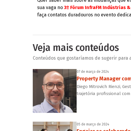
Quer saber mais sobre as mudanças que est
sua vaga no
3º Fórum InfraFM Indústrias 
faça contatos duradouros no evento dedica
Veja mais conteúdos
Conteúdos que gostaríamos de sugerir para a 
07 de março de 2024
Property Manager comp
Diego Mitrovich Rienzi, Ges
trajetória profissional c
05 de março de 2024