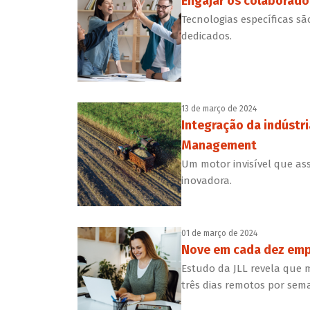
Engajar os colaborado
Tecnologias específicas sã
dedicados.
13 de março de 2024
Integração da indústri
Management
Um motor invisível que ass
inovadora.
01 de março de 2024
Nove em cada dez empr
Estudo da JLL revela que m
três dias remotos por sem