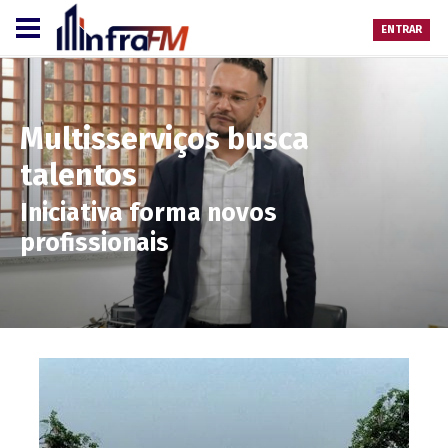
ENTRAR
Multisserviços busca
talentos
Iniciativa forma novos
profissionais