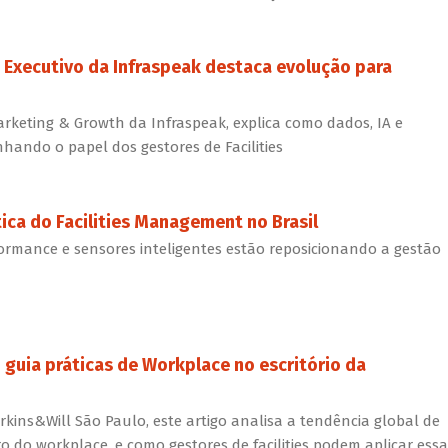
? Executivo da Infraspeak destaca evolução para
arketing & Growth da Infraspeak, explica como dados, IA e
hando o papel dos gestores de Facilities
ática do Facilities Management no Brasil
formance e sensores inteligentes estão reposicionando a gestão
 guia práticas de Workplace no escritório da
rkins&Will São Paulo, este artigo analisa a tendência global de
o do workplace, e como gestores de facilities podem aplicar essa