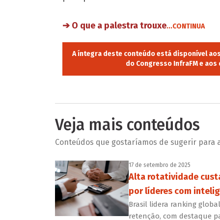
➔ O que a palestra trouxe
...CONTINUA
A íntegra deste conteúdo está disponível ao
do Congresso InfraFM e aos q
Veja mais conteúdos
Conteúdos que gostaríamos de sugerir para a 
17 de setembro de 2025
Alta rotatividade cust
por líderes com inteli
Brasil lidera ranking glob
retenção, com destaque pa