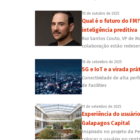
10 de outubro de 2025
Qual é o futuro do FM
inteligência preditiva
Rui Santos Couto, VP de M
colaboração estão redesen
16 de setembro de 2025
5G e IoT e a virada pr
Conectividade de alta per
de Facilities
11 de setembro de 2025
Experiência do usuário
Galapagos Capital
Inspirado no projeto da Pe
colocar o usuário no centr