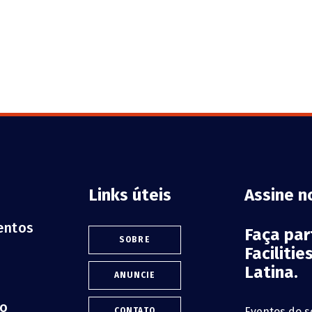
Links úteis
Assine n
ventos
Faça pa
SOBRE
Faciliti
Latina.
ANUNCIE
lo
Eventos do s
CONTATO