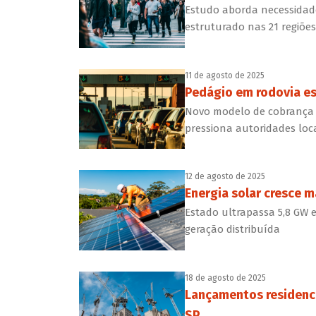
Estudo aborda necessidade
estruturado nas 21 regiõe
11 de agosto de 2025
Pedágio em rodovia es
Novo modelo de cobrança 
pressiona autoridades loc
12 de agosto de 2025
Energia solar cresce 
Estado ultrapassa 5,8 GW 
geração distribuída
18 de agosto de 2025
Lançamentos residenci
SP