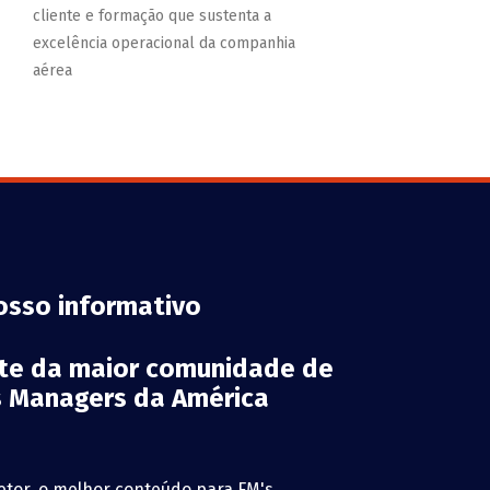
cliente e formação que sustenta a
excelência operacional da companhia
aérea
osso informativo
rte da maior comunidade de
es Managers da América
etor, o melhor conteúdo para FM's,