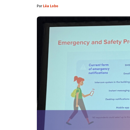
Por
Léa Lobo