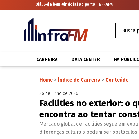
Olá. Seja bem-vindo(a) ao portal INFRAFM
CARREIRA
DATA CENTER
FM PÚBLIC
Home
>
Índice de Carreira
>
Conteúdo
26 de junho de 2026
Facilities no exterior: o 
encontra ao tentar const
Mercado global de facilities segue em expan
diferenças culturais podem ser obstáculos