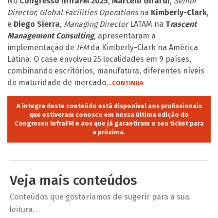
No
Congresso InfraFM 2025
,
Marcelo Girardi
,
Senior
Director, Global Facilities Operations
na
Kimberly-Clark
,
e
Diego Sierra
,
Managing Director
LATAM na
T
rascent
Management Consulting
, apresentaram a
implementação de
IFM
da Kimberly-Clark na América
Latina. O case envolveu 25 localidades em 9 países,
combinando escritórios, manufatura, diferentes níveis
de maturidade de mercado
...CONTINUA
A íntegra deste conteúdo está disponível aos profissionais
que estiveram conosco em nossa última edição do
Congresso InfraFM e aos que já garantiram o seu ticket para
a próxima.
Veja mais conteúdos
Conteúdos que gostaríamos de sugerir para a sua
leitura.