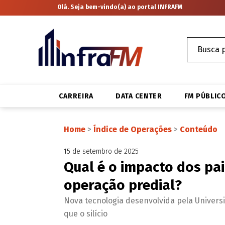
Olá. Seja bem-vindo(a) ao portal INFRAFM
CARREIRA
DATA CENTER
FM PÚBLIC
Home
>
Índice de Operações
>
Conteúdo
15 de setembro de 2025
Qual é o impacto dos pai
operação predial?
Nova tecnologia desenvolvida pela Universi
que o silício