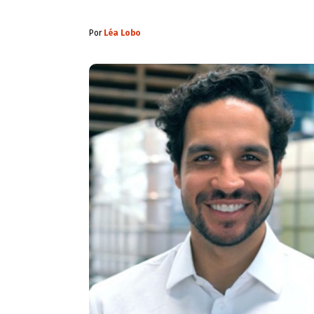
Por
Léa Lobo