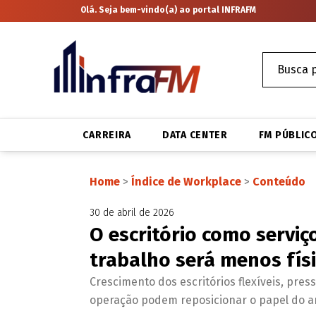
Olá. Seja bem-vindo(a) ao portal INFRAFM
CARREIRA
DATA CENTER
FM PÚBLIC
Home
>
Índice de Workplace
>
Conteúdo
30 de abril de 2026
O escritório como serviç
trabalho será menos fís
Crescimento dos escritórios flexíveis, press
operação podem reposicionar o papel do a