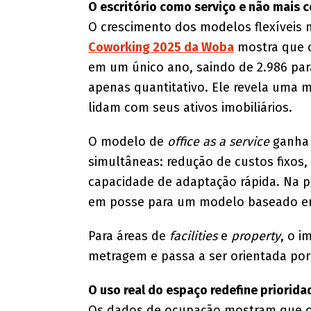
O escritório como serviço e não mais 
O crescimento dos modelos flexíveis n
Coworking 2025 da Woba
mostra que o
em um único ano, saindo de 2.986 par
apenas quantitativo. Ele revela uma
lidam com seus ativos imobiliários.
O modelo de
office as a service
ganha 
simultâneas: redução de custos fixos, 
capacidade de adaptação rápida. Na pr
em posse para um modelo baseado e
Para áreas de
facilities
e
property
, o i
metragem e passa a ser orientada por
O uso real do espaço redefine priorida
Os dados de ocupação mostram que 