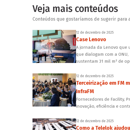
Veja mais conteúdos
Conteúdos que gostaríamos de sugerir para a 
12 de dezembro de 2025
Case Lenovo
A jornada da Lenovo que u
que dialogam com a ONU, ro
sustentam 31 mil m² de o
12 de dezembro de 2025
Terceirização em FM m
InfraFM
Fornecedores de Facility,
inovação, eficiência e con
12 de dezembro de 2025
Como a Telelok ajudo