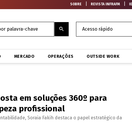
|
|
SOBRE
REVISTA INFRAFM
I
O
MERCADO
OPERAÇÕES
OUTSIDE WORK
posta em soluções 360º para
mpeza profissional
tabilidade, Soraia Fakih destaca o papel estratégico da