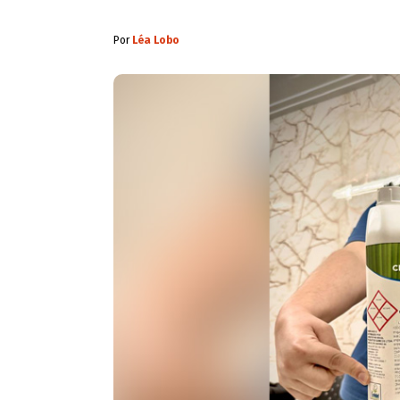
Por
Léa Lobo