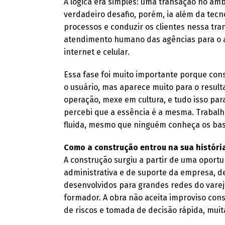
A lógica era simples: uma transação no ambi
verdadeiro desafio, porém, ia além da tec
processos e conduzir os clientes nessa tran
atendimento humano das agências para o au
internet e celular.
Essa fase foi muito importante porque con
o usuário, mas aparece muito para o result
operação, mexe em cultura, e tudo isso par
percebi que a essência é a mesma. Trabal
fluida, mesmo que ninguém conheça os bas
Como a construção entrou na sua históri
A construção surgiu a partir de uma oportun
administrativa e de suporte da empresa, d
desenvolvidos para grandes redes do varej
formador. A obra não aceita improviso con
de riscos e tomada de decisão rápida, mui