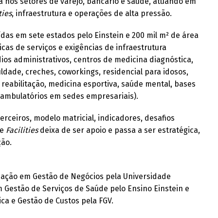
ca nos setores de varejo, bancário e saúde, atuando em
ties
, infraestrutura e operações de alta pressão.
uídas em sete estados pelo Einstein e 200 mil m² de área
cas de serviços e exigências de infraestrutura
os administrativos, centros de medicina diagnóstica,
uldade, creches, coworkings, residencial para idosos,
 reabilitação, medicina esportiva, saúde mental, bases
 (ambulatórios em sedes empresariais).
 terceiros, modelo matricial, indicadores, desafios
de
Facilities
deixa de ser apoio e passa a ser estratégica,
ção.
ação em Gestão de Negócios pela Universidade
 Gestão de Serviços de Saúde pelo Ensino Einstein e
ca e Gestão de Custos pela FGV.