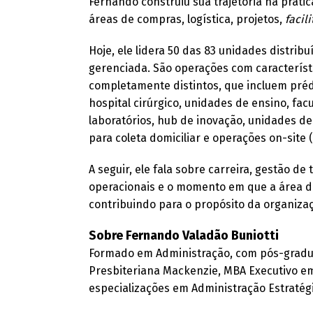
Fernando construiu sua trajetória na práti
áreas de compras, logística, projetos,
facili
Hoje, ele lidera 50 das 83 unidades distrib
gerenciada. São operações com característi
completamente distintos, que incluem prédi
hospital cirúrgico, unidades de ensino, fac
laboratórios, hub de inovação, unidades de
para coleta domiciliar e operações on-site
A seguir, ele fala sobre carreira, gestão de
operacionais e o momento em que a área 
contribuindo para o propósito da organiza
Sobre Fernando Valadão
Buniotti
Formado em Administração, com pós-gradu
Presbiteriana Mackenzie, MBA Executivo em
especializações em Administração Estratégi