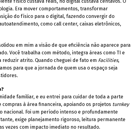
ente físico custava reais, no digital custava centavos. O
nologia. Era mover comportamentos, transformar
sição do físico para o digital, fazendo convergir do
toatendimento, como call center, caixas eletrônicos,
solidou em mim a visão de que eficiência não aparece para
ado. Você trabalha com método, integra áreas como TI e
a reduzir atrito. Quando cheguei de fato em
Facilities
,
hamos para que a jornada de quem usa o espaço seja
tidores.
a?
idade familiar, e eu entrei para cuidar de toda a parte
e compras à área financeira, apoiando os projetos
turnkey
o nacional. Foi um período intenso e profundamente
stante, exige planejamento rigoroso, leitura permanente
tas vezes com impacto imediato no resultado.