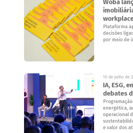
Woba lanç
imobiliár
workplac
Plataforma a
decisões liga
por meio de in
10 de junho de 
IA, ESG, 
debates d
Programação do
energética, a
operacional d
sustentabili
e valor dos at