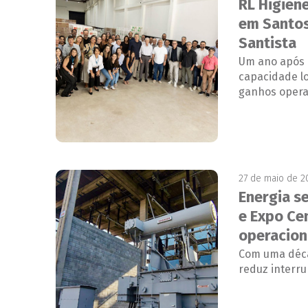
RL Higien
em Santos
Santista
Um ano após 
capacidade lo
ganhos operac
27 de maio de 2
Energia s
e Expo Ce
operacion
Com uma déca
reduz interr