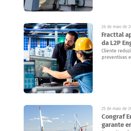
26 de maio de 
Fracttal a
da L2P En
Cliente redu
preventivas e
25 de maio de 
Congraf E
garante e