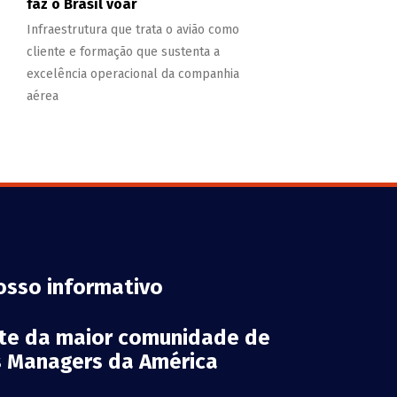
faz o Brasil voar
Infraestrutura que trata o avião como
cliente e formação que sustenta a
excelência operacional da companhia
aérea
osso informativo
rte da maior comunidade de
es Managers da América