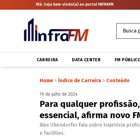
Olá. Seja bem-vindo(a) ao portal INFRAFM
CARREIRA
DATA CENTER
FM PÚBLIC
Home
>
Índice de Carreira
>
Conteúdo
19 de julho de 2024
Para qualquer profissão,
essencial, afirma novo F
Alex Ubendorfer fala sobre trajetória prof
e Facilities.