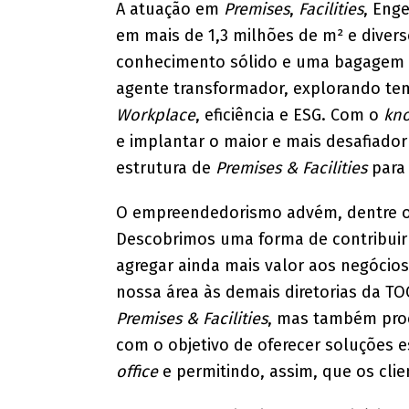
A atuação em
Premises
,
Facilities
, Eng
em mais de 1,3 milhões de m² e diver
conhecimento sólido e uma bagagem 
agente transformador, explorando te
Workplace
, eficiência e ESG. Com o
kn
e implantar o maior e mais desafiador
estrutura de
Premises & Facilities
para
O empreendedorismo advém, dentre ou
Descobrimos uma forma de contribuir
agregar ainda mais valor aos negócio
nossa área às demais diretorias da TO
Premises & Facilities
, mas também proc
com o objetivo de oferecer soluções e
office
e permitindo, assim, que os cli