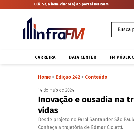
Olá. Seja bem-vindo(a) ao portal INFRAFM
CARREIRA
DATA CENTER
FM PÚBLIC
Home
>
Edição 242
>
Conteúdo
14 de maio de 2024
Inovação e ousadia na t
vidas
Desde projeto no Farol Santander São Paul
Conheça a trajetória de Edmar Cioletti.