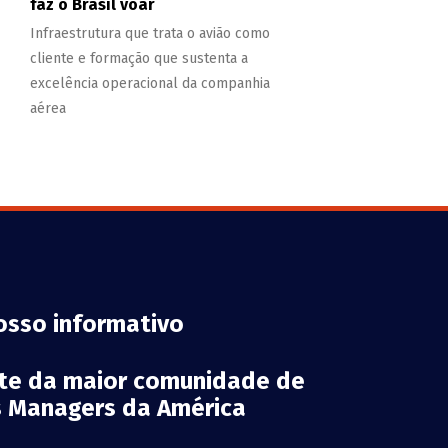
faz o Brasil voar
Infraestrutura que trata o avião como
cliente e formação que sustenta a
excelência operacional da companhia
aérea
osso informativo
rte da maior comunidade de
es Managers da América