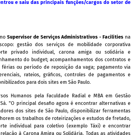
trou e saiu das principais funções/cargos do setor de
omo
Supervisor de Serviços Administrativos - Facilities
na
scopo: gestão dos serviços de mobilidade corporativa
porte privado individual, carona amiga ou solidária e
anhamento do budget; acompanhamentos dos contratos e
 férias ou período de reposição da vaga; pagamento via
renciais, rateios, gráficos, controles de pagamentos e
nibilizados para dois sites em São Paulo.
sos Humanos pela Faculdade Radial e MBA em Gestão
Sá. "O principal desafio agora é encontrar alternativas e
dores dos sites de São Paulo, disponibilizar ferramentas
lhorem os trabalhos de roteirizações e estudos de fretado,
te individual para coletivo (exemplo Táxi) e encontrar
lação à Carona Amiga ou Solidária. Todas as atividades