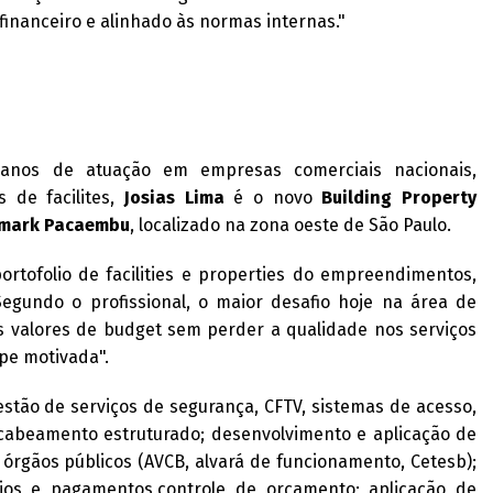
 financeiro e alinhado às normas internas."
 anos de atuação em empresas comerciais nacionais,
s de facilites,
Josias Lima
é o novo
Building Property
emark Pacaembu
, localizado na zona oeste de São Paulo.
ortofolio de facilities e properties do empreendimentos,
egundo o profissional, o maior desafio hoje na área de
os valores de budget sem perder a qualidade nos serviços
e motivada".
gestão de serviços de segurança, CFTV, sistemas de acesso,
cabeamento estruturado; desenvolvimento e aplicação de
órgãos públicos (AVCB, alvará de funcionamento, Cetesb);
eios e pagamentos,controle de orçamento; aplicação de