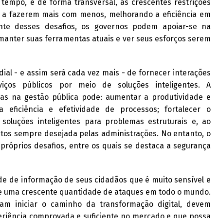
empo, e de forma transversal, as crescentes restrições
 a fazerem mais com menos, melhorando a eficiência em
nte desses desafios, os governos podem apoiar-se na
 manter suas ferramentas atuais e ver seus esforços serem
al - e assim será cada vez mais - de fornecer interações
rviços públicos por meio de soluções inteligentes. A
as na gestão pública pode: aumentar a produtividade e
a eficiência e efetividade de processos; fortalecer o
soluções inteligentes para problemas estruturais e, ao
os sempre desejada pelas administrações. No entanto, o
próprios desafios, entre os quais se destaca a segurança
 de informação de seus cidadãos que é muito sensível e
 de uma crescente quantidade de ataques em todo o mundo.
am iniciar o caminho da transformação digital, devem
eriência comprovada e suficiente no mercado e que possa