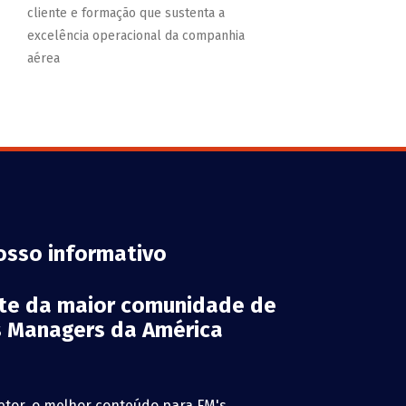
cliente e formação que sustenta a
excelência operacional da companhia
aérea
osso informativo
rte da maior comunidade de
es Managers da América
etor, o melhor conteúdo para FM's,