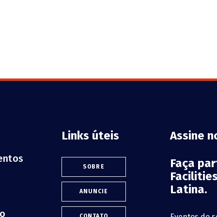
Links úteis
Assine n
ventos
Faça pa
SOBRE
Faciliti
Latina.
ANUNCIE
lo
Eventos do s
CONTATO