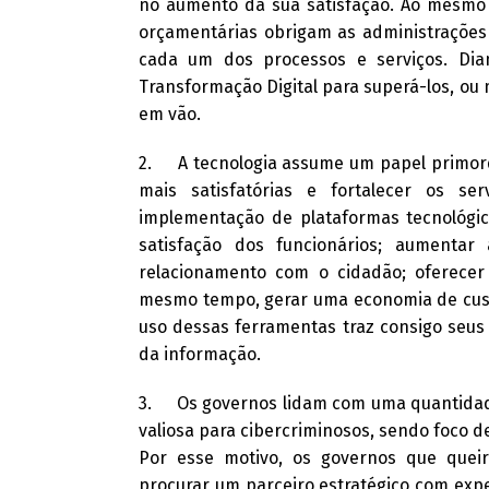
no aumento da sua satisfação. Ao mesmo t
orçamentárias obrigam as administrações
cada um dos processos e serviços. Dia
Transformação Digital para superá-los, ou
em vão.
2. A tecnologia assume um papel primordi
mais satisfatórias e fortalecer os se
implementação de plataformas tecnológic
satisfação dos funcionários; aumentar 
relacionamento com o cidadão; oferecer 
mesmo tempo, gerar uma economia de cust
uso dessas ferramentas traz consigo seus 
da informação.
3. Os governos lidam com uma quantidade
valiosa para cibercriminosos, sendo foco
Por esse motivo, os governos que queir
procurar um parceiro estratégico com exp