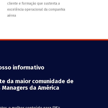
cliente e formação que sustenta a
excelência operacional da companhia
aérea
osso informativo
rte da maior comunidade de
es Managers da América
etor, o melhor conteúdo para FM's,