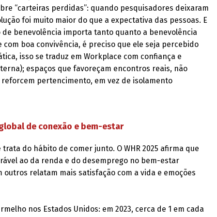
obre “carteiras perdidas”: quando pesquisadores deixaram
olução foi muito maior do que a expectativa das pessoas. E
 de benevolência importa tanto quanto a benevolência
e com boa convivência, é preciso que ele seja percebido
tica, isso se traduz em Workplace com confiança e
nterna); espaços que favoreçam encontros reais, não
e reforcem pertencimento, em vez de isolamento
 global de conexão e bem-estar
 trata do hábito de comer junto. O WHR 2025 afirma que
arável ao da renda e do desemprego no bem-estar
m outros relatam mais satisfação com a vida e emoções
ermelho nos Estados Unidos: em 2023, cerca de 1 em cada