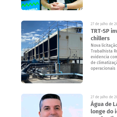
27 de julho de 
TRT-SP inv
chillers
Nova licitaçã
Trabalhista R
evidencia com
de climatizaç
operacionais 
27 de julho de 
Água de L
longe do i