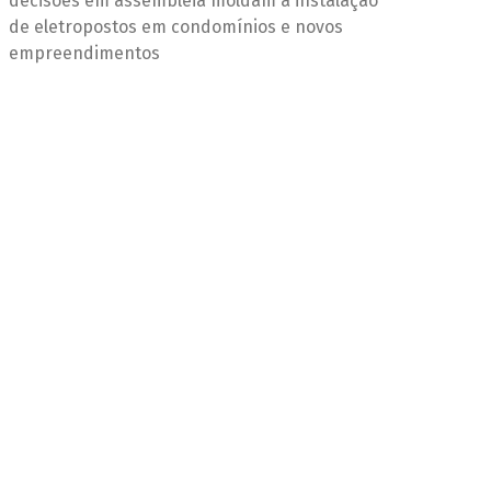
decisões em assembleia moldam a instalação
de eletropostos em condomínios e novos
empreendimentos