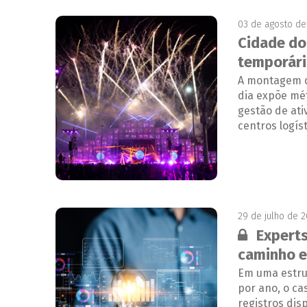
03 de agosto de
Cidade do 
temporári
A montagem d
dia expõe mé
gestão de at
centros logí
29 de julho de 
Conteúdo 
Experts
caminho e
Em uma estru
por ano, o ca
registros dis