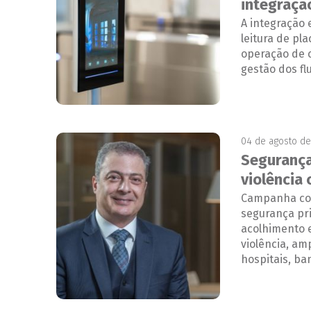
integraçã
A integração
leitura de pl
operação de 
gestão dos fl
04 de agosto d
Segurança
violência 
Campanha coo
segurança pr
acolhimento 
violência, am
hospitais, ba