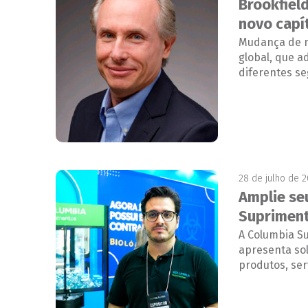
Brookfiel
novo capí
Mudança de m
global, que 
diferentes s
28 de julho de 
Amplie se
Suprimen
A Columbia Su
apresenta so
produtos, serv