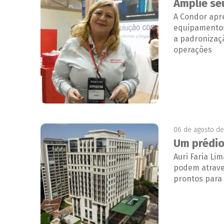
Amplie se
A Condor apre
equipamentos
a padronizaçã
operações
06 de agosto d
Um prédio
Auri Faria L
podem atrave
prontos para 