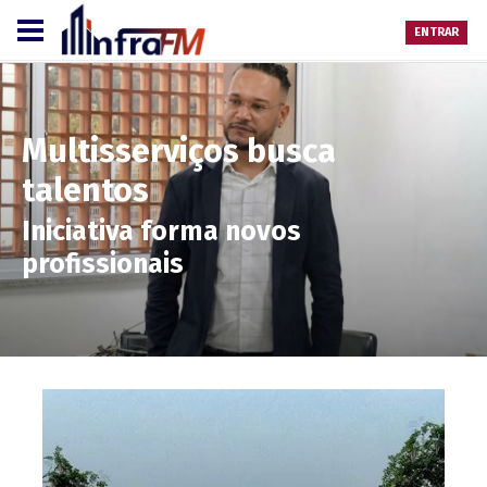
ENTRAR
Multisserviços busca
talentos
Iniciativa forma novos
profissionais