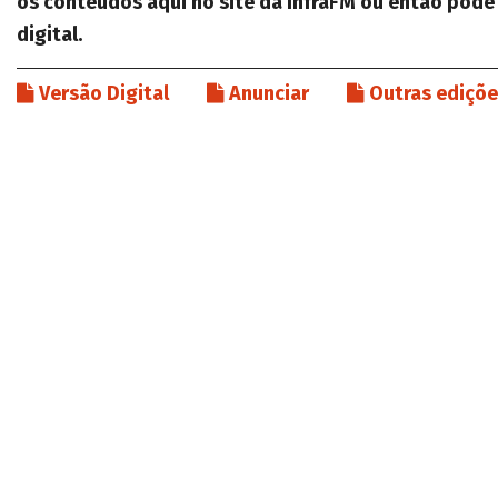
os conteúdos aqui no site da InfraFM ou então pode
digital.
Versão Digital
Anunciar
Outras ediçõ