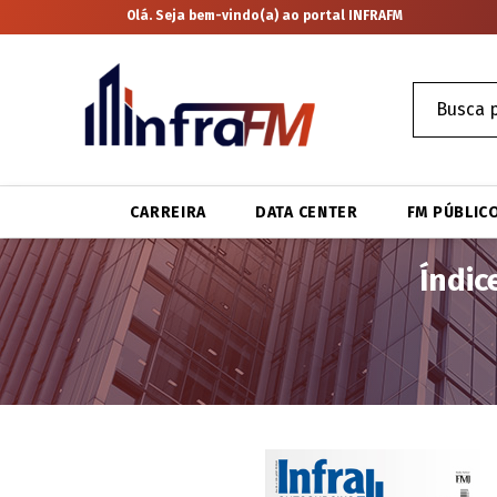
Olá. Seja bem-vindo(a) ao portal INFRAFM
CARREIRA
DATA CENTER
FM PÚBLIC
Índic