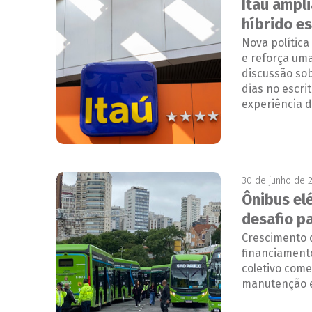
Itaú ampli
híbrido e
Nova política
e reforça um
discussão so
dias no escri
experiência 
30 de junho de 
Ônibus el
desafio pa
Crescimento 
financiamento
coletivo come
manutenção e