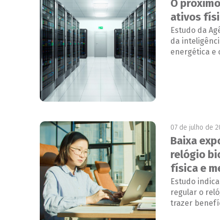
O próximo
ativos fís
Estudo da Agê
da inteligênci
energética e 
07 de julho de 
Baixa exp
relógio bi
física e m
Estudo indica
regular o rel
trazer benefí