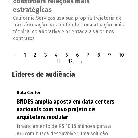
constroem relações mais
estratégicas
Califórnia Serviços usa sua própria trajetória de
transformação para defender uma atuação mais
técnica, colaborativa e orientada a valor nos
contratos
1
2
3
4
5
6
7
8
9
10
11
12
Líderes de audiência
Data Center
BNDES amplia aposta em data centers
nacionais com novo projeto de
arquitetura modular
Financiamento de R$ 10,18 milhões para a
ALGcom busca desenvolver uma solução