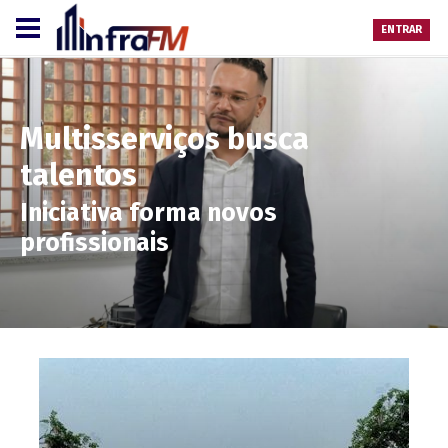
ENTRAR
Multisserviços busca
talentos
Iniciativa forma novos
profissionais