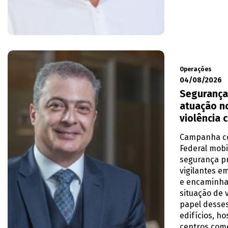
Operações
04/08/2026
Segurança
atuação n
violência 
Campanha co
Federal mobi
segurança p
vigilantes e
e encaminh
situação de 
papel desses
edifícios, ho
centros come