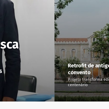
usca
Retrofit de antig
s
convento
Projeto transforma edi
centenário