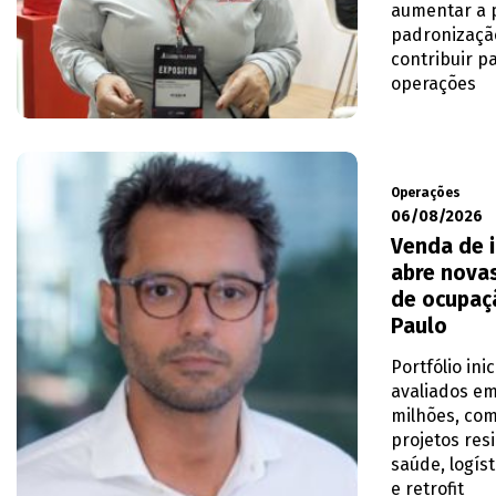
aumentar a p
padronizaçã
contribuir pa
operações
Operações
06/08/2026
Venda de 
abre novas
de ocupaç
Paulo
Portfólio ini
avaliados em
milhões, com
projetos res
saúde, logíst
e retrofit