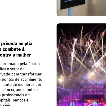
 privada amplia
o combate à
contra a mulher
ordenada pela Polícia
liza o setor de
rivada para transformar
m pontos de acolhimento
amento de mulheres em
violência, ampliando o
 profissionais em
spitais, bancos e
rciais