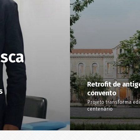
usca
Retrofit de antig
s
convento
Projeto transforma edi
centenário