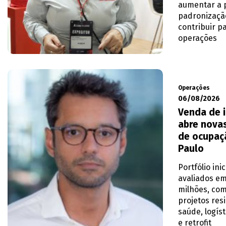
aumentar a p
padronizaçã
contribuir pa
operações
Operações
06/08/2026
Venda de 
abre novas
de ocupaç
Paulo
Portfólio ini
avaliados em
milhões, com
projetos res
saúde, logíst
e retrofit