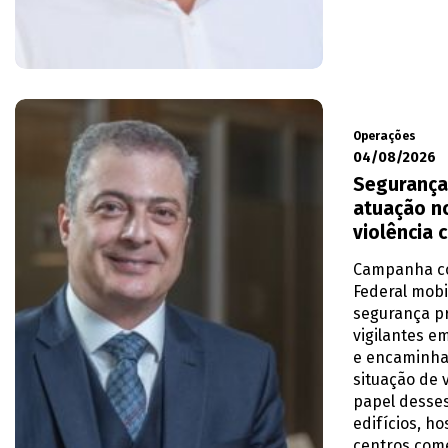
Operações
04/08/2026
Segurança
atuação n
violência 
Campanha co
Federal mobi
segurança p
vigilantes e
e encaminh
situação de 
papel desses
edifícios, ho
centros come