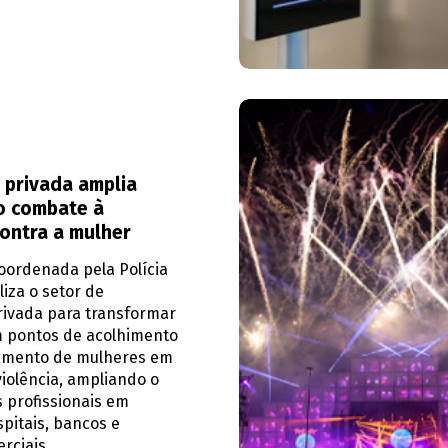
 privada amplia
o combate à
contra a mulher
ordenada pela Polícia
liza o setor de
rivada para transformar
m pontos de acolhimento
amento de mulheres em
violência, ampliando o
 profissionais em
spitais, bancos e
rciais